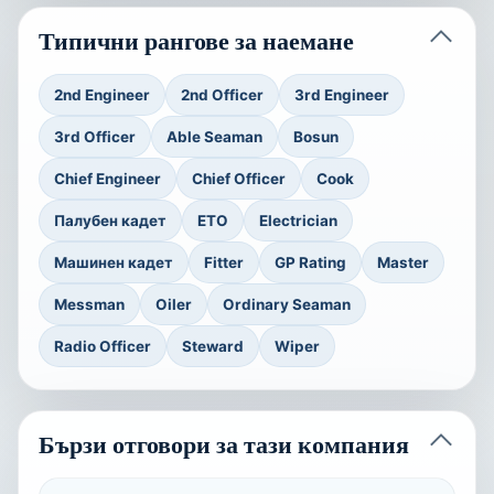
Типични рангове за наемане
2nd Engineer
2nd Officer
3rd Engineer
3rd Officer
Able Seaman
Bosun
Chief Engineer
Chief Officer
Cook
Палубен кадет
ETO
Electrician
Машинен кадет
Fitter
GP Rating
Master
Messman
Oiler
Ordinary Seaman
Radio Officer
Steward
Wiper
Бързи отговори за тази компания