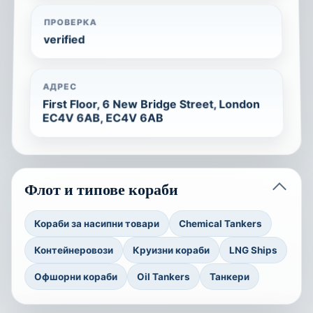
ПРОВЕРКА
verified
АДРЕС
First Floor, 6 New Bridge Street, London
EC4V 6AB, EC4V 6AB
Флот и типове кораби
Кораби за насипни товари
Chemical Tankers
Контейнеровози
Круизни кораби
LNG Ships
Офшорни кораби
Oil Tankers
Танкери