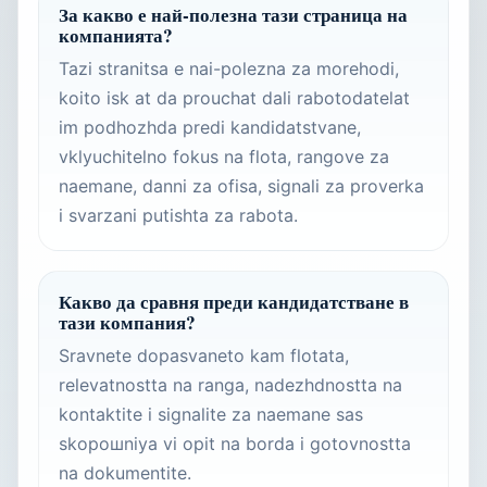
За какво е най-полезна тази страница на
компанията?
Tazi stranitsa e nai-polezna za morehodi,
koito isk at da prouchat dali rabotodatelat
im podhozhda predi kandidatstvane,
vklyuchitelno fokus na flota, rangove za
naemane, danni za ofisa, signali za proverka
i svarzani putishta za rabota.
Какво да сравня преди кандидатстване в
тази компания?
Sravnete dopasvaneto kam flotata,
relevatnostta na ranga, nadezhdnostta na
kontaktite i signalite za naemane sas
skорошniya vi opit na borda i gotovnostta
na dokumentite.