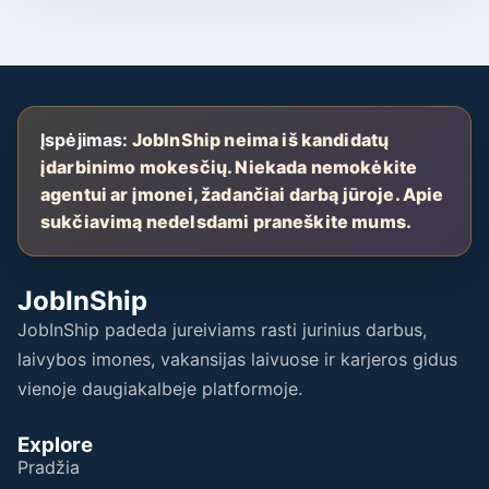
Įspėjimas:
JobInShip neima iš kandidatų
įdarbinimo mokesčių. Niekada nemokėkite
agentui ar įmonei, žadančiai darbą jūroje. Apie
sukčiavimą nedelsdami praneškite mums.
JobInShip
JobInShip padeda jureiviams rasti jurinius darbus,
laivybos imones, vakansijas laivuose ir karjeros gidus
vienoje daugiakalbeje platformoje.
Explore
Pradžia